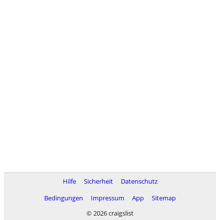
Hilfe
Sicherheit
Datenschutz
Bedingungen
Impressum
App
Sitemap
© 2026 craigslist