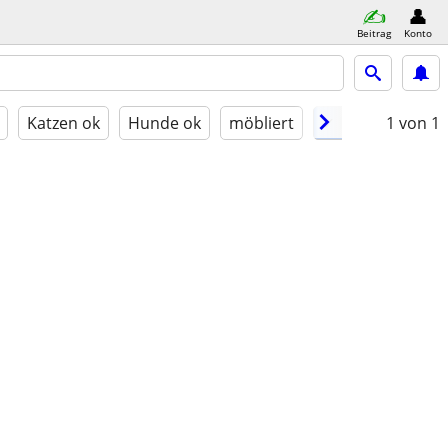
Beitrag
Konto
Katzen ok
Hunde ok
möbliert
✓ Barrierefrei
1
von 1