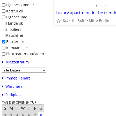
Eigenes Zimmer
•
•
•
Katzen ok
Eigenes Bad
8/4
1br
34ft
Mitte Berlin
2
Hunde ok
möbliert
Rauchfrei
Barrierefrei
Klimaanlage
Elektroautos aufladen
Mietzeitraum
Immobilienart
Wäscherei
Parkplatz
TAG DER OFFENEN TÜR
S
M
T
W
T
F
S
2
3
4
5
6
7
8